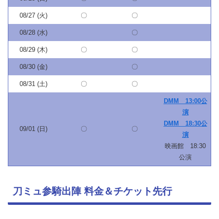
08/27 (火)
〇
〇
08/28 (水)
〇
08/29 (木)
〇
〇
08/30 (金)
〇
08/31 (土)
〇
〇
DMM 13:00公
演
DMM 18:30公
09/01 (日)
〇
〇
演
映画館 18:30
公演
刀ミュ参騎出陣 料金＆チケット先行