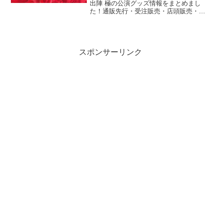
出陣 極の公演グッズ情報をまとめまし
た！通販先行・受注販売・店頭販売・電
子パンフレットの情報はこちらでチェッ
ク✨出典・画像引用：ミュージカル『刀
剣乱舞』公式（@musical_touken）公式
通販4社...
スポンサーリンク