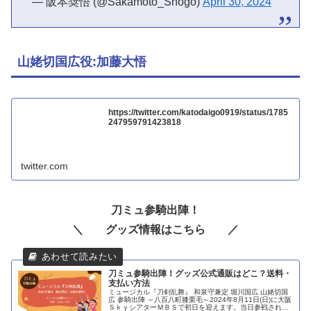
— 阪本奨悟 (@Sakamoto_Shogo)
April 30, 2024
山姥切国広役:加藤大悟
https://twitter.com/katodaigo0919/status/1785
247959791423818
twitter.com
刀ミュ参騎出陣！
＼ グッズ情報はこちら ／
刀ミュ参騎出陣！グッズ公式通販はどこ？送料・
支払い方法
ミュージカル『刀剣乱舞』 和泉守兼定 堀川国広 山姥切国
広 参騎出陣 ～八百八町膝栗毛～2024年8月11日(日)に大阪
ＳｋｙシアターＭＢＳで初日を迎えます。当日参戦される