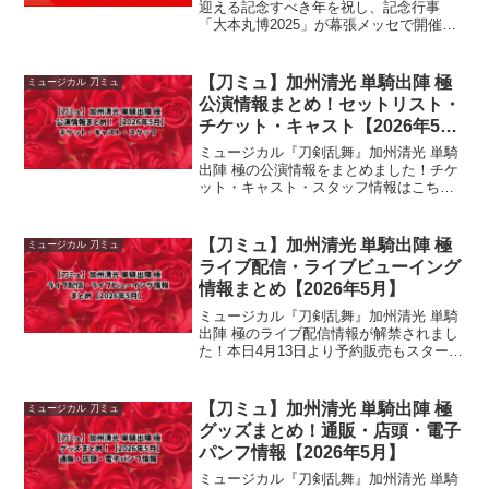
迎える記念すべき年を祝し、記念行事
「大本丸博2025」が幕張メッセで開催さ
れます。本記事では、このイベントで発
表された十重発表（10個の重大発表）の
最新情報やコラボ企画、特別な実装内容
【刀ミュ】加州清光 単騎出陣 極
ミュージカル 刀ミュ
を解説し...
公演情報まとめ！セットリスト・
チケット・キャスト【2026年5
月】
ミュージカル『刀剣乱舞』加州清光 単騎
出陣 極の公演情報をまとめました！チケ
ット・キャスト・スタッフ情報はこちら
でチェックしてください✨出典・画像引
用：ミュージカル『刀剣乱舞』公式
（@musical_touken）公演日程・会場
【刀ミュ】加州清光 単騎出陣 極
ミュージカル 刀ミュ
【東京公演】...
ライブ配信・ライブビューイング
情報まとめ【2026年5月】
ミュージカル『刀剣乱舞』加州清光 単騎
出陣 極のライブ配信情報が解禁されまし
た！本日4月13日より予約販売もスタート
しています✨出典・画像引用：ミュージ
カル『刀剣乱舞』公式
（@musical_touken）💿 Blu-ray・DVD
【刀ミュ】加州清光 単騎出陣 極
ミュージカル 刀ミュ
予約受...
グッズまとめ！通販・店頭・電子
パンフ情報【2026年5月】
ミュージカル『刀剣乱舞』加州清光 単騎