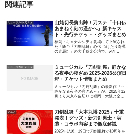
関連記事
山姥切長義出陣！刀ステ「十口伝
ミュージカル 刀ミュ
あまねく刻の遥かへ」新キャス
ト・先行チケット・グッズまとめ
福岡・キャナルシティ劇場にて上演され
た「舞台『刀剣乱舞』心伝 つけたり奇譚
の走馬灯」の大千秋楽公演で、来年
（2025年）の刀ステ新作公演2タイトルが
発表されました！！来年2月～3月に上演
されるのは、「十口伝 あまねく刻の遥か
ミュージカル『刀剣乱舞』静かな
ミュージカル 刀ミュ
へ」刀ステシリー...
る夜半の寝ざめ 2025-2026公演日
程・チケット情報まとめ
ミュージカル『刀剣乱舞』の最新作『～
静かなる夜半の寝ざめ～』が、2025年12
月より東京を皮切りに福岡・大阪と全国3
都市で上演されることが発表されまし
た。本作では、にっかり青江、山姥切国
広、へし切長谷部、山姥切長義ら刀剣男
刀剣乱舞「大本丸博 2025」十重
アニメ
士に加え、足利尊氏...
発表！グッズ・新刀剣男士・実
装・コラボ内容まで徹底解説
2025年1/18、19日で刀剣乱舞が10周年を