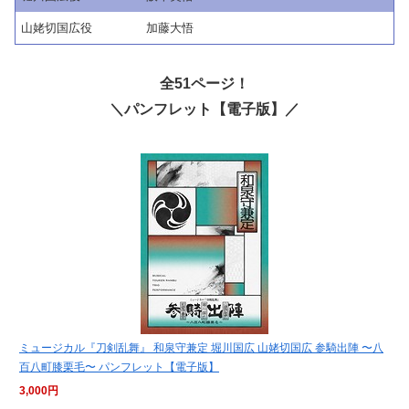
山姥切国広役
加藤大悟
全51ページ！
＼パンフレット【電子版】／
ミュージカル『刀剣乱舞』 和泉守兼定 堀川国広 山姥切国広 参騎出陣 〜八
百八町膝栗毛〜 パンフレット【電子版】
3,000円