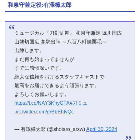
和泉守兼定役:有澤樟太郎
ミュージカル『刀剣乱舞』 和泉守兼定 堀川国広
山姥切国広 参騎出陣 ～八百八町膝栗毛～
出陣します。
まだ何も始まってませんが
すでに感慨深いです。
絶大な信頼をおけるスタッフキャストで
最高をお届けできるよう頑張ります。
よろしくお願いします。
https://t.co/NAY3KnyGTA
#刀ミュ
pic.twitter.com/grBbEhfvQc
— 有澤樟太郎 (@shotaro_arsw)
April 30, 2024