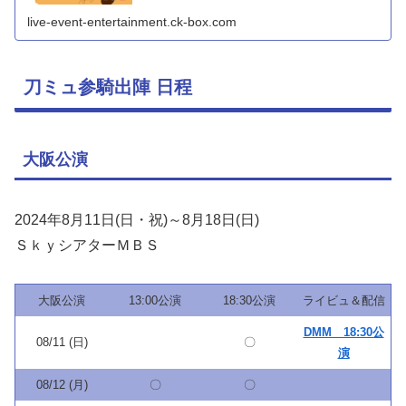
方も、配信でライブを楽しむ方も気になるのはイベントグ
ッズですよね。今...
live-event-entertainment.ck-box.com
刀ミュ参騎出陣 日程
大阪公演
2024年8月11日(日・祝)～8月18日(日)
ＳｋｙシアターＭＢＳ
大阪公演
13:00公演
18:30公演
ライビュ＆配信
DMM 18:30公
08/11 (日)
〇
演
08/12 (月)
〇
〇