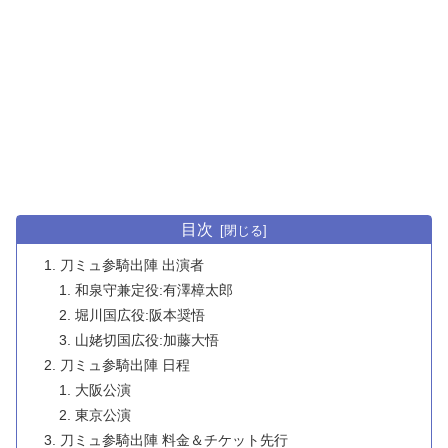
目次
刀ミュ参騎出陣 出演者
和泉守兼定役:有澤樟太郎
堀川国広役:阪本奨悟
山姥切国広役:加藤大悟
刀ミュ参騎出陣 日程
大阪公演
東京公演
刀ミュ参騎出陣 料金＆チケット先行