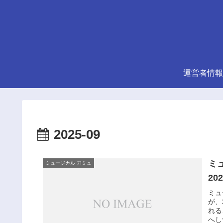
運営者情報
2025-09
ミ
ミュージカル 刀ミュ
20
ミュ
が、
れる
へし