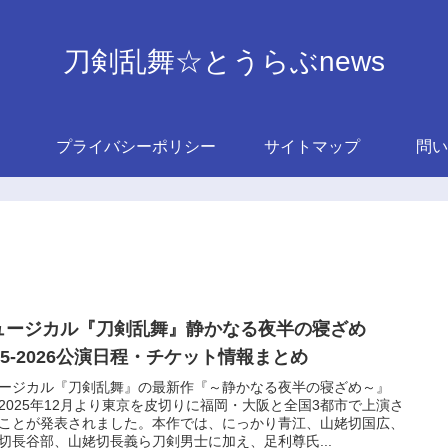
刀剣乱舞☆とうらぶnews
プライバシーポリシー
サイトマップ
問い
ュージカル『刀剣乱舞』静かなる夜半の寝ざめ
25-2026公演日程・チケット情報まとめ
ージカル『刀剣乱舞』の最新作『～静かなる夜半の寝ざめ～』
2025年12月より東京を皮切りに福岡・大阪と全国3都市で上演さ
ことが発表されました。本作では、にっかり青江、山姥切国広、
切長谷部、山姥切長義ら刀剣男士に加え、足利尊氏...