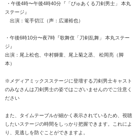
・午後4時〜午後4時40分『「ぴゅあくる刀剣男士」 本丸
ステージ』
出演：篭手切江（声：広瀬裕也）
・午後6時10分〜夜7時『歌舞伎「刀剣乱舞」 本丸ステー
ジ』
出演：尾上松也、中村獅童、尾上菊之丞、 松岡亮（脚
本）
※メディアミックスステージに登壇する刀剣男士キャスト
のみなさんは刀剣男士の姿ではございませんのでご注意く
ださい
また、タイムテーブルが細かく表示されているため、視聴
したいステージの時間をしっかり把握できます。これによ
り、見逃しを防ぐことができますよ。