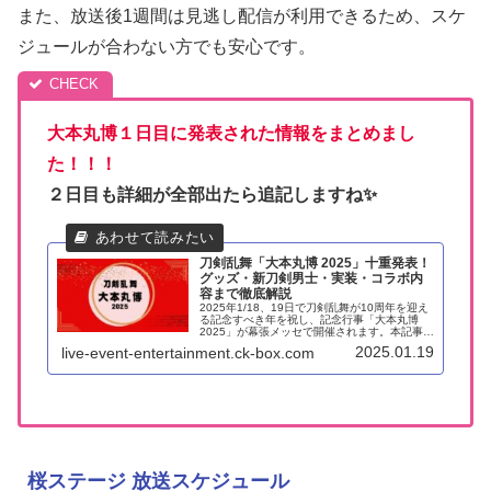
また、放送後1週間は見逃し配信が利用できるため、スケ
ジュールが合わない方でも安心です。
大本丸博１日目に発表された情報をまとめまし
た！！！
２日目も詳細が全部出たら追記しますね✨
刀剣乱舞「大本丸博 2025」十重発表！
グッズ・新刀剣男士・実装・コラボ内
容まで徹底解説
2025年1/18、19日で刀剣乱舞が10周年を迎え
る記念すべき年を祝し、記念行事「大本丸博
2025」が幕張メッセで開催されます。本記事で
は、このイベントで発表された十重発表（10個
2025.01.19
live-event-entertainment.ck-box.com
の重大発表）の最新情報やコラボ企画、特別な
実装内容を解説し...
桜ステージ 放送スケジュール