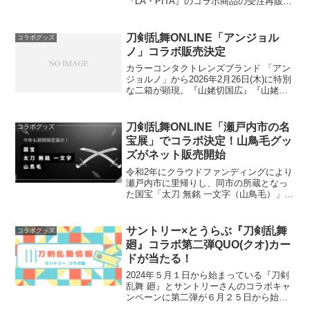
『LA・PITA』のコラボ商品の受注再販が
決定しました🎉『刀剣乱舞ONLINE 始ま
りの防災セット【八次受注】』受注期間
は2025年 10月3日(金)～10月19日...
刀剣乱舞ONLINE「アンジョル
コラボグッズ
ノ」コラボ販売決定
カラーコンタクトレンズブランド 「アン
ジョルノ」から2026年2月26日(木)に特別
な二箱が顕現。『山姥切国広』『山姥切
長義』2振りの水光カラーシリーズ粧美堂
オンラインストアほかECサイトで販売開
始。Amazon・山姥切国広・山姥切長義楽
刀剣乱舞ONLINE「瀬戸内市の名
コラボグッズ
天...
宝展」でコラボ決定！山鳥毛グッ
ズがネット販売開始
令和2年にクラウドファンディングにより
瀬戸内市に里帰りし、同市の所蔵となっ
た国宝「太刀 無銘 一文字（山鳥毛）」が
今年も8月24日～9月23日の期間に展示さ
れます。国宝「太刀 無銘 一文字(山鳥
毛)」特別展の概要展示予定と開催日時の
サントリー×とうらぶ『刀剣乱舞
コラボグッズ
詳細鎌倉...
廻』コラボ第二弾QUO(クオ)カー
ドが当たる！
2024年５月１日から始まっている『刀剣
乱舞 廻』とサントリーさんのコラボキャ
ンペーンに第二弾が６月２５日から始ま
りました。サントリー自販機×『刀剣乱舞