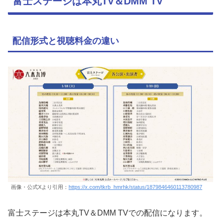
富士ステージは本丸TV＆DMM TV
配信形式と視聴料金の違い
画像・公式Xより引用：
https://x.com/tkrb_hmrhk/status/1879846460113780987
富士ステージは本丸TV＆DMM TVでの配信になります。