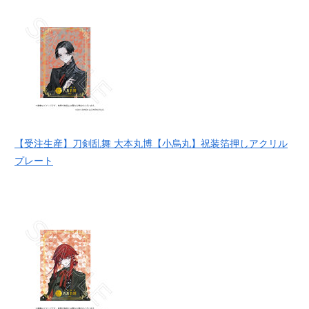
【受注生産】刀剣乱舞 大本丸博【小烏丸】祝装箔押しアクリル
プレート