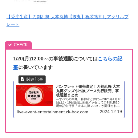
【受注生産】刀剣乱舞 大本丸博【抜丸】祝装箔押しアクリルプ
レート
1/20(月)12:00～の事後通販については
こちらの記
事
に書いています
パンフレット発売決定！刀剣乱舞 大本
丸博グッズや出展ブース先行販売、事
後通販まとめ
―すべての本丸・審神者と伴に―2025年1月18
日(土)・19日(日)に幕張メッセにて刀剣乱舞10
周年記念行事「大本丸博 2025」が開催されま
す。事後通販が始まっています✨記事の下部に
2024.12.19
live-event-entertainment.ck-box.com
一部載せてあります。DMMで確認すると３３ペ
ージ分の商...