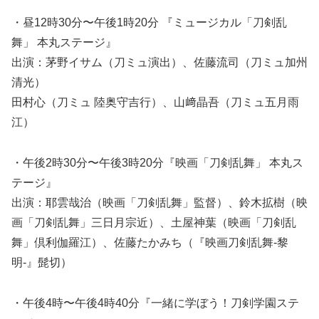
・昼12時30分〜午後1時20分 『ミュージカル「刀剣乱
舞」 本丸ステージ』
出演：茅野イサム（刀ミュ演出）、佐藤流司（刀ミュ加州
清光）
田村心（刀ミュ 陸奥守吉行）、山﨑晶吾（刀ミュ五月雨
江）
・午後2時30分〜午後3時20分『映画「刀剣乱舞」 本丸ス
テージ』
出演：耶雲哉治（映画「刀剣乱舞」監督）、鈴木拡樹（映
画「刀剣乱舞」三日月宗近）、土屋神葉（映画「刀剣乱
舞」倶利伽羅江）、佐藤たかみち（『映画刀剣乱舞-黎
明-』髭切）
・午後4時〜午後4時40分『一緒に学ぼう！刀剣学園ステ