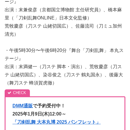
ージ』
出演：末兼俊彦（京都国立博物館 主任研究員）、橋本麻
里（「刀剣乱舞ONLINE」日本文化監修）
荒牧慶彦（刀ステ 山姥切国広）、佐藤流司（刀ミュ加州
清光）
・午後5時30分〜午後6時20分『舞台「刀剣乱舞」 本丸ス
テージ』
出演：末満健一（刀ステ 脚本・演出）、荒牧慶彦（刀ス
テ 山姥切国広）、染谷俊之（刀ステ 鶴丸国永）、後藤大
（舞刀ステ 蜂須賀虎徹）
DMM通販
で予約受付中！
2025年1月9日(木)12:00～
「刀剣乱舞 大本丸博 2025 パンフレット」