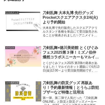
刀剣乱舞 大本丸博 先行グッズ
コラボグッズ
Procketスクエアアクスタ2/4(火)
より予約開始
大本丸博で先行販売したスクエアアクリ
ルスタンド各種を単品にて受注販売され
ることが発表されました✨アニメイト通
販で商品を見るProcket公式Xより引用：
受注期間は2/4(火)18:00〜2/18(火)23:59ま
で。お届け予定は4月頃より順...
刀剣乱舞×徳川美術館 とくびぐみ
イベント
フェス2025第３弾！ミズノ伯仲
燦然コラボスニーカーもマルイで
受注販売
とくびぐみフェス2025 第3弾の発表があ
りました！マルイのネット通販にて6月13
日(金)12:00～より受注販売開始です。
「時を刻む名刀」三日月宗近＆山姥切国
広、受注生産決定！！7月5日お昼
12:012:00受注開始📍「時を刻む名刀」は
刀剣乱舞の防災グッズ 再販あ
コラボグッズ
こ...
り！予約最新情報｜とうらぶ防犯
ブザーなど特徴と活用法
第一弾、第二弾で人気だった『刀剣乱舞
ONLINE』と防災と防災グッズメーカー