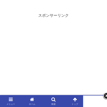
廻』オリジナルクオカードが当たる！キ
ャンペーンTouch! SUNTORYが設置され
て...
スポンサーリンク
メニュー
ホーム
検索
トップ
サイドバー