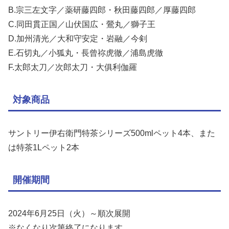
B.宗三左文字／薬研藤四郎・秋田藤四郎／厚藤四郎
C.同田貫正国／山伏国広・鶯丸／獅子王
D.加州清光／大和守安定・岩融／今剣
E.石切丸／小狐丸・長曾祢虎徹／浦島虎徹
F.太郎太刀／次郎太刀・大俱利伽羅
対象商品
サントリー伊右衛門特茶シリーズ500mlペット4本、また
は特茶1Lペット2本
開催期間
2024年6月25日（火）～順次展開
※なくなり次第終了になります