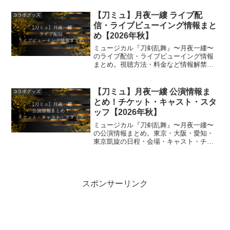
ではロット買いや予約しました。といっ
て情報交換がはじまります。今回は、そ
【刀ミュ】月夜一縷 ライブ配
コラボグッズ
のあた...
信・ライブビューイング情報まと
め【2026年秋】
ミュージカル『刀剣乱舞』〜月夜一縷〜
のライブ配信・ライブビューイング情報
まとめ。視聴方法・料金など情報解禁次
第随時更新中。見逃したくない方はブッ
クマークを。
【刀ミュ】月夜一縷 公演情報ま
コラボグッズ
とめ！チケット・キャスト・スタ
ッフ【2026年秋】
ミュージカル『刀剣乱舞』〜月夜一縷〜
の公演情報まとめ。東京・大阪・愛知・
東京凱旋の日程・会場・キャスト・チケ
ット料金・先行販売スケジュールを随時
更新中。
スポンサーリンク