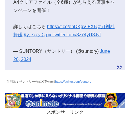
A4クリアファイル（全6種）がもらえる店頭キャ
ンペーンを開催！
詳しくはこちら
https://t.co/enDKgVIFXB
#刀剣乱
舞廻
#とうらぶ
pic.twitter.com/3z74yU3Jvf
— SUNTORY（サントリー） (@suntory)
June
20, 2024
引用元：サントリー公式X(Twitter)
https://twitter.com/suntory
スポンサーリンク