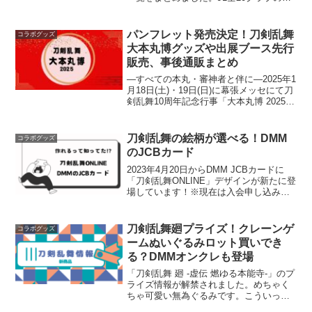
み合わせ・コラボグッズの購入方法・ス
タジアムイベント情報も掲載。先行販売
は7月5日まで！
パンフレット発売決定！刀剣乱舞
コラボグッズ
大本丸博グッズや出展ブース先行
販売、事後通販まとめ
―すべての本丸・審神者と伴に―2025年1
月18日(土)・19日(日)に幕張メッセにて刀
剣乱舞10周年記念行事「大本丸博 2025」
が開催されます。事後通販が始まってい
ます✨記事の下部に一部載せてありま
す。DMMで確認すると３３ページ分の
刀剣乱舞の絵柄が選べる！DMM
コラボグッズ
商...
のJCBカード
2023年4月20日からDMM JCBカードに
「刀剣乱舞ONLINE」デザインが新たに登
場しています！※現在は入会申し込みの
最大8,000ポイントキャンペーンは終了し
ています。ミュージカル『刀剣乱舞』 和
泉守兼定 堀川国広 山姥切国広 参騎...
刀剣乱舞廻プライズ！クレーンゲ
コラボグッズ
ームぬいぐるみロット買いでき
る？DMMオンクレも登場
「刀剣乱舞 廻 -虚伝 燃ゆる本能寺-」のプ
ライズ情報が解禁されました。めちゃく
ちゃ可愛い無為ぐるみです。こういった
情報が解禁されるとすぐにX(旧Twitter）