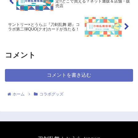
定!!どこで買える？ネット通販＆店舗・販
売店
サントリー×とうらぶ『刀剣乱舞 廻』コ
ラボ第二弾QUO(クオ)カードが当たる！
コメント
コメントを書き込む
ホーム
コラボグッズ