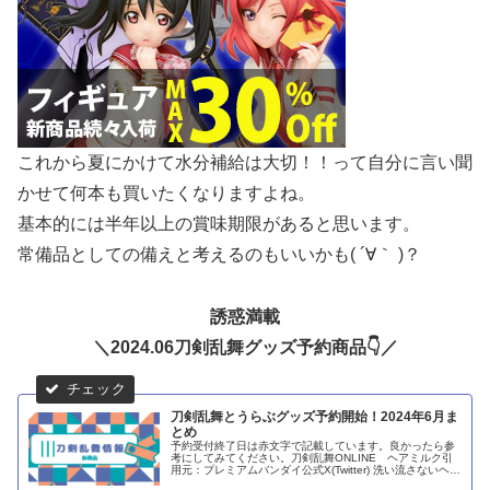
これから夏にかけて水分補給は大切！！って自分に言い聞
かせて何本も買いたくなりますよね。
基本的には半年以上の賞味期限があると思います。
常備品としての備えと考えるのもいいかも( ´∀｀ )？
誘惑満載
＼2024.06刀剣乱舞グッズ予約商品👇／
刀剣乱舞とうらぶグッズ予約開始！2024年6月ま
とめ
予約受付終了日は赤文字で記載しています。良かったら参
考にしてみてください。刀剣乱舞ONLINE ヘアミルク引
用元：プレミアムバンダイ公式X(Twitter) 洗い流さないヘア
トリートメントミルク 1本(100ml) 全6種・三日月宗近：桔