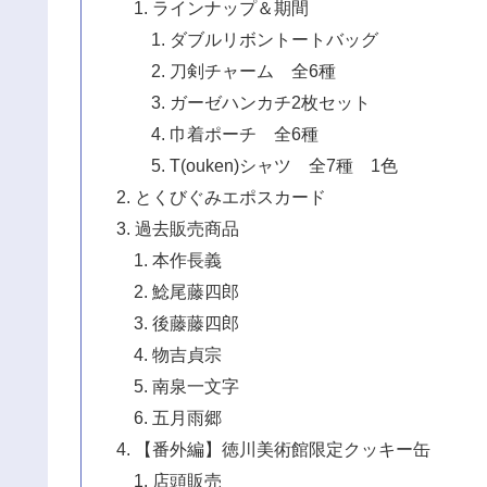
ラインナップ＆期間
ダブルリボントートバッグ
刀剣チャーム 全6種
ガーゼハンカチ2枚セット
巾着ポーチ 全6種
T(ouken)シャツ 全7種 1色
とくびぐみエポスカード
過去販売商品
本作長義
鯰尾藤四郎
後藤藤四郎
物吉貞宗
南泉一文字
五月雨郷
【番外編】徳川美術館限定クッキー缶
店頭販売