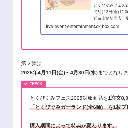
とくびぐみフェス2
て6月13日(金)
近＆山姥切国広、受注
を刻む名刀」はこ..
live-event-entertainment.ck-box.com
第２弾は
2025年4月11日(金)～4月30日(水)
までとなり
とくびぐみフェス2025対象商品を
1注文8,
「とくびぐみガーランド(全6種)」を1枚
購入期間によって特典が変わります。