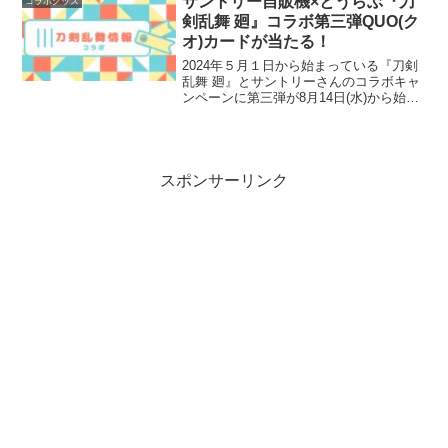
サントリー自販機×とうらぶ『刀
コラボグッズ
剣乱舞 廻』コラボ第三弾QUO(ク
オ)カードが当たる！
2024年５月１日から始まっている『刀剣
乱舞 廻』とサントリーさんのコラボキャ
ンペーンに第三弾が8月14日(水)から始ま
りました。今回の絵柄は書き下ろしデザ
インです！！！サントリー自販機×『刀剣
乱舞 廻』オリジナルクオカードが当た
る！キャン...
スポンサーリンク