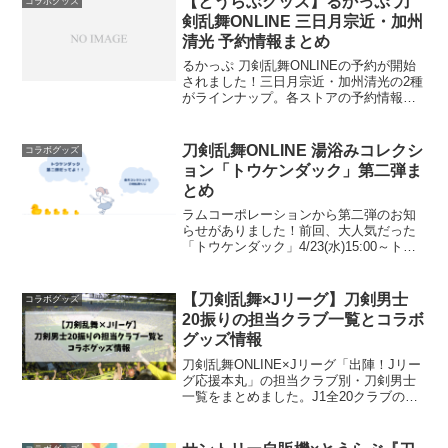
【とうらぶグッズ】るかっぷ 刀
コラボグッズ
剣乱舞ONLINE 三日月宗近・加州
清光 予約情報まとめ
るかっぷ 刀剣乱舞ONLINEの予約が開始
されました！三日月宗近・加州清光の2種
がラインナップ。各ストアの予約情報を
まとめています✨商品情報 商品名 るかっ
ぷ 刀剣乱舞ONLINE ラインナップ 三日月
宗近・加州清光（全2種） 価格 各5,...
刀剣乱舞ONLINE 湯浴みコレクシ
コラボグッズ
ョン「トウケンダック」第二弾ま
とめ
ラムコーポレーションから第二弾のお知
らせがありました！前回、大人気だった
「トウケンダック」4/23(水)15:00～トウ
ケンダック販売だそうです🎉出典・画像
引用：ラムコーポレーション公式X【5連
セット】の購入で、「トウケンダックス
【刀剣乱舞×Jリーグ】刀剣男士
コラボグッズ
テッカー」...
20振りの担当クラブ一覧とコラボ
グッズ情報
刀剣乱舞ONLINE×Jリーグ「出陣！Jリー
グ応援本丸」の担当クラブ別・刀剣男士
一覧をまとめました。J1全20クラブの組
み合わせ・コラボグッズの購入方法・ス
タジアムイベント情報も掲載。先行販売
は7月5日まで！