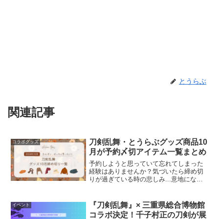
とうらぶ
関連記事
刀剣乱舞・とうらぶグッズ商品10
コラボグッズ
月が予約〆切アイテム一覧まとめ
予約しようと思っていて忘れてしまった
経験はありませんか？気づいたら締め切
りが過ぎている時の悲しみ...意地になっ
てAmazonや楽天で「プレ値の商品を買
う」なんて経験ありますよね(笑)公式では
ないので記載漏れもあるかもしれません
『刀剣乱舞』× 三重県総合博物館
イベント
が、何かの参...
コラボ決定！千子村正の刀剣が展