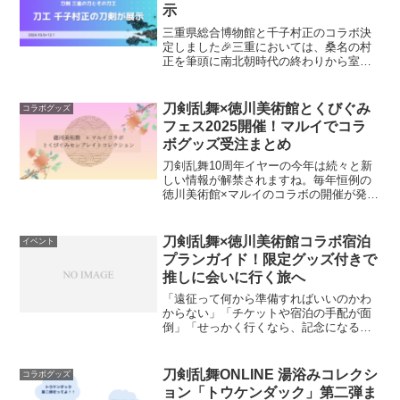
示
三重県総合博物館と千子村正のコラボ決
定しました🎉三重においては、桑名の村
正を筆頭に南北朝時代の終わりから室町
時代にかけ、各地で刀工が活躍し、多く
の作品を世に送り出してきました。そこ
で今回の企画展では、三重県ゆかりの刀
刀剣乱舞×徳川美術館とくびぐみ
コラボグッズ
剣に焦点をあて、その作品...
フェス2025開催！マルイでコラ
ボグッズ受注まとめ
刀剣乱舞10周年イヤーの今年は続々と新
しい情報が解禁されますね。毎年恒例の
徳川美術館×マルイのコラボの開催が発表
されました！@marui_touken公式Xより引
用： 2025年2月7日(金)お昼12:00から「と
くびぐみセレブレイトコレク...
刀剣乱舞×徳川美術館コラボ宿泊
イベント
プランガイド！限定グッズ付きで
推しに会いに行く旅へ
「遠征って何から準備すればいいのかわ
からない」「チケットや宿泊の手配が面
倒」「せっかく行くなら、記念になるよ
うな体験をしたい」そんな気持ちを抱え
ている刀剣乱舞ファンの方へ。この記事
では、2025年夏に開催される徳川美術館
刀剣乱舞ONLINE 湯浴みコレクシ
コラボグッズ
の展覧会「時をかける...
ョン「トウケンダック」第二弾ま