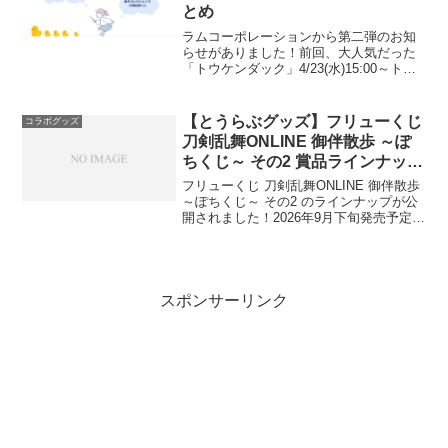
とめ
ラムコーポレーションから第二弾のお知
らせがありました！前回、大人気だった
「トウケンダック」4/23(水)15:00～トウ
ケンダック販売だそうです🎉出典・画像
引用：ラムコーポレーション公式X【5連
セット】の購入で、「トウケンダックス
【とうらぶグッズ】フリューくじ
コラボグッズ
テッカー」...
刀剣乱舞ONLINE 御伴散歩 ～ぽ
ちくじ～ その2 賞品ラインナップ
まとめ
フリューくじ 刀剣乱舞ONLINE 御伴散歩
～ぽちくじ～ その2 のラインナップが公
開されました！2026年9月下旬発売予定で
す✨出典：フリューくじ【公式】
@FURYU_kuji基本情報 商品名：フリュ
ーくじ 刀剣乱舞ONLINE 御伴散...
スポンサーリンク